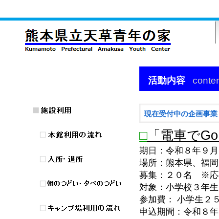
活動内容
conte
現在受付中の企画事業
□
「電車でG
期日：令和８年９月
場所：熊本県、福岡
募集：２０名 ※応
対象：小学校３年生
参加費： 小学生
申込期間：令和８年