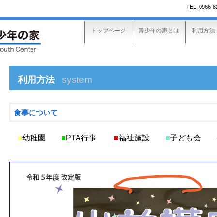
TEL.
0966-8
トップページ
青少年の家とは
利用方法
利用方法
system
食事について
■
幼稚園
■
PTA行事
■
福祉施設
■
子ども会
et