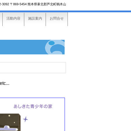
2-3092
〒869-5454 熊本県葦北郡芦北町鶴木山
活動内容
施設案内
お問合せ
c...